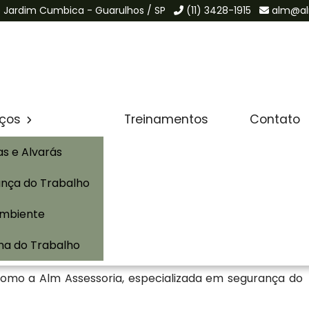
de Jardim Cumbica - Guarulhos / SP
(11) 3428-1915
alm@al
Solicite um Orçamento
iços
Treinamentos
Contato
as e Alvarás
nça do Trabalho
em Conchal ou Auto de Vistoria do Corpo de Bombeiros,
Ambiente
sso porque, ele comprova se locais com alto fluxo de
 de segurança contra incêndios. Porém, o AVCB em
na do Trabalho
boração do seu projeto de segurança contra incêndio, o
como a Alm Assessoria, especializada em segurança do