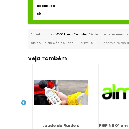
República
Sé
O texto acima "
AVCB em Conchal
" é de direito reservado
artigo 184 do Código Penal. –
Lei n° 9.610-98 sobre direitos 
Veja Também
Controle
Laudo de Ruído e
PGR NR 01 em