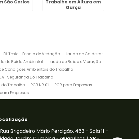
m São Carlos
Trabalho em Altura em
Gerenciam
Garça
em 
Fit Teste - Ensaio de Vedação
Laudo de Caldeiras
do de Ruido Ambiental
Laudo de Ruído e Vibração
de Condições Ambientais do Trabalho
CAT Segurança Do Trabalho
 do Trabalho
PGR NR 01
PGR para Empresas
 para Empresas
êndio para Empresas
Treinamento de Cipa
NR-10
Treinamento de Paleteira
inamento de Transpaleteira
Vibração Ocupacional
ocalização
Rua Brigadeiro Mário Perdigão, 463 - Sala 11 -
idade Jardim Cumbica - Guarulhos / SP -