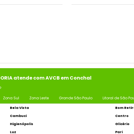
SSORIA atende com AVCB em Conchal
o
Zona Sul
Zona Leste
Grande São Paulo
Litoral de São Pa
Bela Vista
Bom Retir
Cambuci
Centro
Higienópolis
Glicério
Luz
Pari