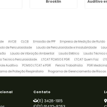
Brooklin
Auditivo e
ade
AVCB
CLCB
Emissão de PPP
Empresa de Medição de Ruído
udo de Periculosidade
Laudo de Periculosidade e Insalubridade
Lau
ssão
Laudo de Vibração Ambiental
Laudo Elétrico
Laudo Técnico 
o Tecnico Periculosidade
LTCAT PCMSO E PGR
LTCAT Quem Faz
LT
ole Auditivo
PCMSO LTCAT e PGR
Pericia Trabalhista
PGR Medicina
rama de Proteção Respiratorio
Programa de Gerenciamento de Riscos
Treinamento de Brigada de Incêndio
Treinamento de Brigada de Inc
deira Patolada
Treinamento de Espaço Confinado
Treinamento de 
einamento de Talha Elétrica
Treinamento de Trabalho em Altura
Tre
ucional
Contato
L
e
(11) 3428-1915
ços
(11) 91432-8253
C