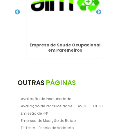
Empresa de Saude Ocupacional
Trein
os em
em Parelheiros
Espaç
OUTRAS
PÁGINAS
Avaliação de Insalubridade
Avaliação de Periculosidade
AVCB
CLCB
Emissão de PPP
Empresa de Medição de Ruído
Fit Teste - Ensaio de Vedação