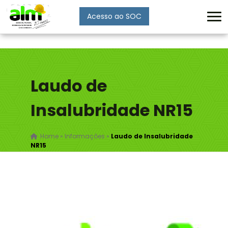
Acesso ao SOC
Enviar
Laudo de
Insalubridade NR15
Home
»
Informações
»
Laudo de Insalubridade
NR15