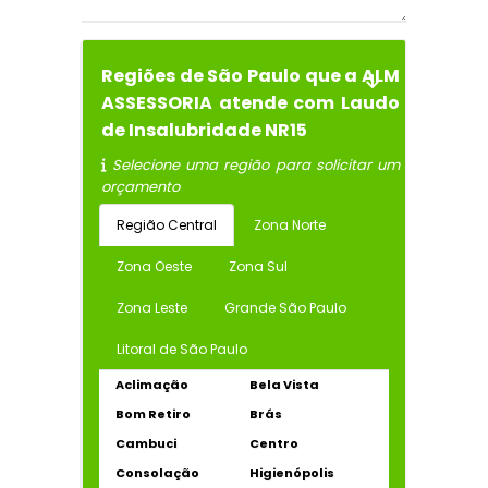
Regiões de São Paulo que a ALM
ASSESSORIA atende com Laudo
de Insalubridade NR15
Selecione uma região para solicitar um
orçamento
Região Central
Zona Norte
Zona Oeste
Zona Sul
Zona Leste
Grande São Paulo
Litoral de São Paulo
Aclimação
Bela Vista
Bom Retiro
Brás
Cambuci
Centro
Consolação
Higienópolis