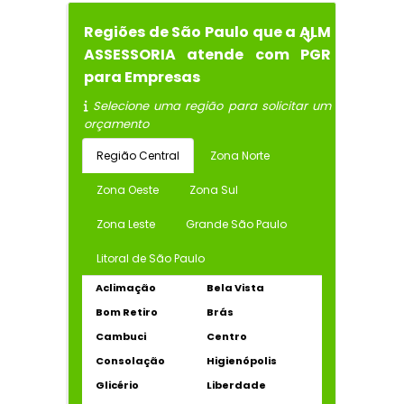
Regiões de São Paulo que a ALM
ASSESSORIA atende com PGR
para Empresas
Selecione uma região para solicitar um
orçamento
Região Central
Zona Norte
Zona Oeste
Zona Sul
Zona Leste
Grande São Paulo
Litoral de São Paulo
Aclimação
Bela Vista
Bom Retiro
Brás
Cambuci
Centro
Consolação
Higienópolis
Glicério
Liberdade