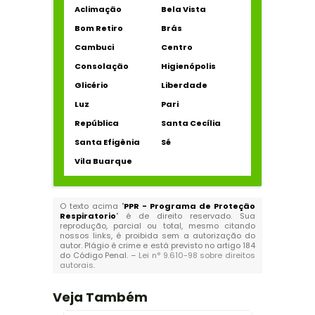
Aclimação
Bela Vista
Bom Retiro
Brás
Cambuci
Centro
Consolação
Higienópolis
Glicério
Liberdade
Luz
Pari
República
Santa Cecília
Santa Efigênia
Sé
Vila Buarque
O texto acima "
PPR - Programa de Proteção
Respiratorio
" é de direito reservado. Sua
reprodução, parcial ou total, mesmo citando
nossos links, é proibida sem a autorização do
autor. Plágio é crime e está previsto no artigo 184
do Código Penal. –
Lei n° 9.610-98 sobre direitos
autorais
.
Veja Também