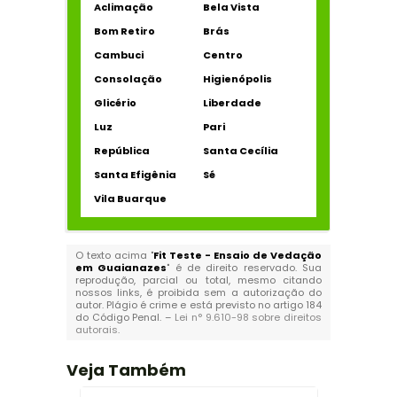
Aclimação
Bela Vista
Bom Retiro
Brás
Cambuci
Centro
Consolação
Higienópolis
Glicério
Liberdade
Luz
Pari
República
Santa Cecília
Santa Efigênia
Sé
Vila Buarque
O texto acima "
Fit Teste - Ensaio de Vedação
em Guaianazes
" é de direito reservado. Sua
reprodução, parcial ou total, mesmo citando
nossos links, é proibida sem a autorização do
autor. Plágio é crime e está previsto no artigo 184
do Código Penal. –
Lei n° 9.610-98 sobre direitos
autorais
.
Veja Também