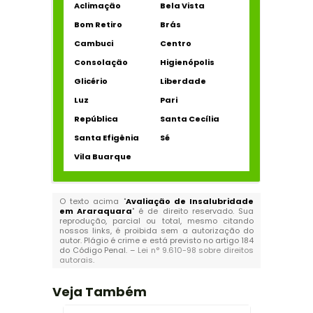
Aclimação
Bela Vista
Bom Retiro
Brás
Cambuci
Centro
Consolação
Higienópolis
Glicério
Liberdade
Luz
Pari
República
Santa Cecília
Santa Efigênia
Sé
Vila Buarque
O texto acima "
Avaliação de Insalubridade
em Araraquara
" é de direito reservado. Sua
reprodução, parcial ou total, mesmo citando
nossos links, é proibida sem a autorização do
autor. Plágio é crime e está previsto no artigo 184
do Código Penal. –
Lei n° 9.610-98 sobre direitos
autorais
.
Veja Também