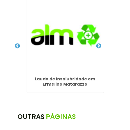
deira
Laudo de Insalubridade em
Laudo 
ção
Ermelino Matarazzo
Pericu
OUTRAS
PÁGINAS