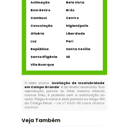
Aclimação
Bela Vista
Bom Retiro
Brás
Cambuci
Centro
Consolação
Higienópolis
Glicério
Liberdade
Luz
Pari
República
Santa Cecília
Santa Efigênia
Sé
Vila Buarque
O texto acima "
Avaliação de Insalubridade
em Campo Grande
" é de direito reservado. Sua
reprodução, parcial ou total, mesmo citando
nossos links, é proibida sem a autorização do
autor. Plágio é crime e está previsto no artigo 184
do Código Penal. –
Lei n° 9.610-98 sobre direitos
autorais
.
Veja Também