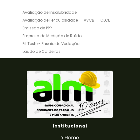
Avaliação de Insalubridade
Avaliação de Periculosidade
AVCB
CLCB
Emissão de PPP
Empresa de Medição de Ruído
Fit Teste - Ensaio de Vedação
Laudo de Caldeiras
Laudo de Insalubridade NR15
Laudo de para raio
Laudo de Periculosidade
Laudo de Periculosidade e Insalubridade
Laudo de Ruido Ambiental
Laudo de Ruído e Vibração
Laudo de Ruído para Indústrias
Laudo de Vaso de Pressão
Laudo de Vibração Ambiental
Laudo Elétrico
Laudo Técnico de Condições Ambientais do
Institucional
Trabalho
Laudo Técnico de Insalubridade e
Home
Periculosidade