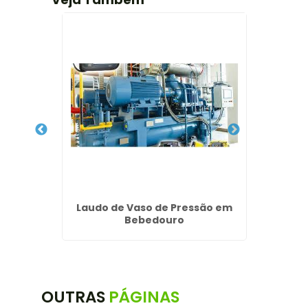
mpresas
Laudo de Vaso de Pressão em
Laudo 
Bebedouro
Per
OUTRAS
PÁGINAS