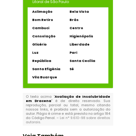
Litoral de São Paulo
Aclimação
Bela Vista
Bom Retiro
Brás
Cambuci
Centro
Consolação
Higienópolis
Glicério
Liberdade
Luz
Pari
República
Santa Cecília
Santa Efigênia
Sé
Vila Buarque
O texto acima "
Avaliação de Insalubridade
em Dracena
" é de direito reservado. Sua
reprodução, parcial ou total, mesmo citando
nossos links, é proibida sem a autorização do
autor. Plágio é crime e está previsto no artigo 184
do Código Penal. –
Lei n° 9.610-98 sobre direitos
autorais
.
Veja Também