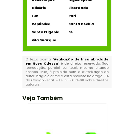
Glicério
Liberdade
Luz
Pari
República
Santa Cecília
Santa Efigênia
Sé
Vila Buarque
O texto acima "
Avaliação de Insalubridade
em Nova Odessa
" é de direito reservado. Sua
reprodução, parcial ou total, mesmo citando
nossos links, é proibida sem a autorização do
autor. Plágio é crime e está previsto no artigo 184
do Código Penal. –
Lei n° 9.610-98 sobre direitos
autorais
.
Veja Também