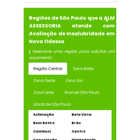
Regiões de São Paulo que a ALM
ASSESSORIA atende com
Avaliação de Insalubridade em
Nova Odessa
Selecione uma região para solicitar um
orçamento
Região Central
Zona Norte
Zona Oeste
Zona Sul
Zona Leste
Grande São Paulo
Litoral de São Paulo
Aclimação
Bela Vista
Bom Retiro
Brás
Cambuci
Centro
Consolação
Higienópolis