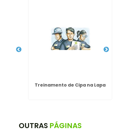
R15 na
Treinamento de Cipa na Lapa
Trein
Es
OUTRAS
PÁGINAS