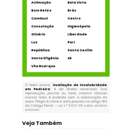
Aclimação
Bela Vista
Bom Retiro
Brás
Cambuci
Centro
Consolação
Higienópolis
Glicério
Liberdade
Luz
Pari
República
Santa Cecília
Santa Efigênia
Sé
Vila Buarque
O texto acima "
Avaliação de Insalubridade
em Pedreira
" é de direito reservado. Sua
reprodução, parcial ou total, mesmo citando
nossos links, é proibida sem a autorização do
autor. Plágio é crime e está previsto no artigo 184
do Código Penal. –
Lei n° 9.610-98 sobre direitos
autorais
.
Veja Também