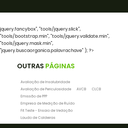
Treinamento de Espaço Confinado
Treinamento de NR-10
Treinamento de Paleteira
Treinamento de Ponte Rolante
jquery.fancybox", "tools/jquery.slick",
Treinamento de SEP
"tools/bootstrap.min", "tools/jquery.validate.min",
Treinamento de Talha Elétrica
"tools/jquery.mask.min",
Treinamento de Trabalho em Altura
"jquery.buscaorganica.palavrachave" ); ?>
Treinamento de Transpaleteira
Vibração Ocupacional
Pgr
Ltcat
OUTRAS
PÁGINAS
Pgr e Pcmso
Laudo de Insalubridade
Avaliação de Insalubridade
Avaliação de Periculosidade
AVCB
CLCB
Emissão de PPP
Empresa de Medição de Ruído
Fit Teste - Ensaio de Vedação
Laudo de Caldeiras
Laudo de Insalubridade NR15