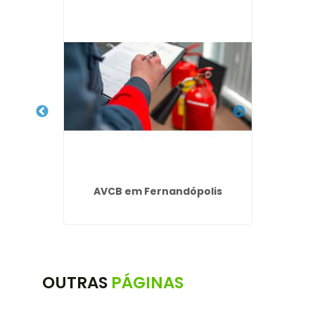
a -
AVCB em Fernandópolis
LTCA
OUTRAS
PÁGINAS