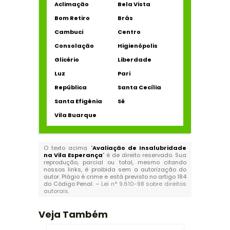
Aclimação
Bela Vista
Bom Retiro
Brás
Cambuci
Centro
Consolação
Higienópolis
Glicério
Liberdade
Luz
Pari
República
Santa Cecília
Santa Efigênia
Sé
Vila Buarque
O texto acima "
Avaliação de Insalubridade
na Vila Esperança
" é de direito reservado. Sua
reprodução, parcial ou total, mesmo citando
nossos links, é proibida sem a autorização do
autor. Plágio é crime e está previsto no artigo 184
do Código Penal. –
Lei n° 9.610-98 sobre direitos
autorais
.
Veja Também