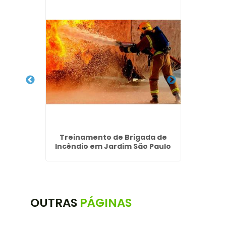
lho em
Treinamento de Brigada de
Mediç
a
Incêndio em Jardim São Paulo
OUTRAS
PÁGINAS