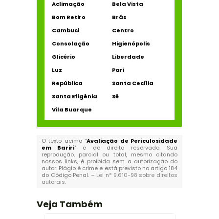
Aclimação
Bela Vista
Bom Retiro
Brás
Cambuci
Centro
Consolação
Higienópolis
Glicério
Liberdade
Luz
Pari
República
Santa Cecília
Santa Efigênia
Sé
Vila Buarque
O texto acima "
Avaliação de Periculosidade
em Bariri
" é de direito reservado. Sua
reprodução, parcial ou total, mesmo citando
nossos links, é proibida sem a autorização do
autor. Plágio é crime e está previsto no artigo 184
do Código Penal. –
Lei n° 9.610-98 sobre direitos
autorais
.
Veja Também