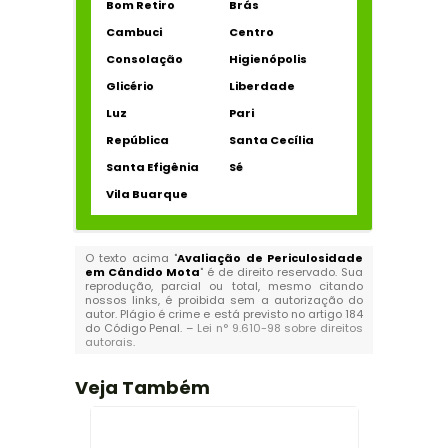
Bom Retiro
Brás
Cambuci
Centro
Consolação
Higienópolis
Glicério
Liberdade
Luz
Pari
República
Santa Cecília
Santa Efigênia
Sé
Vila Buarque
O texto acima "
Avaliação de Periculosidade
em Cândido Mota
" é de direito reservado. Sua
reprodução, parcial ou total, mesmo citando
nossos links, é proibida sem a autorização do
autor. Plágio é crime e está previsto no artigo 184
do Código Penal. –
Lei n° 9.610-98 sobre direitos
autorais
.
Veja Também