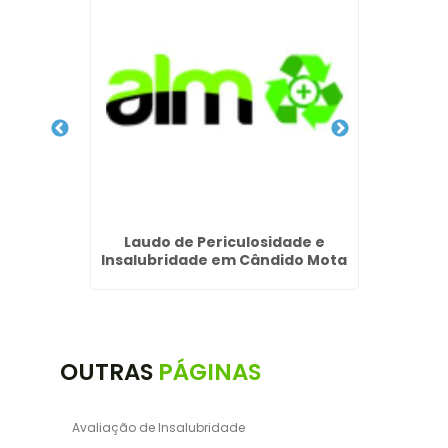
mpresas
Laudo de Periculosidade e
Laudo 
i
Insalubridade em Cândido Mota
Per
OUTRAS
PÁGINAS
Avaliação de Insalubridade