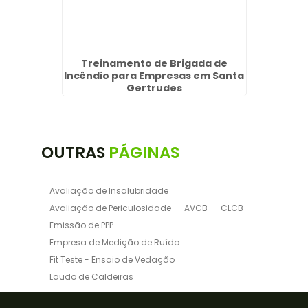
rica no
Treinamento de Brigada de
Em
Incêndio para Empresas em Santa
T
Gertrudes
OUTRAS
PÁGINAS
Avaliação de Insalubridade
Avaliação de Periculosidade
AVCB
CLCB
Emissão de PPP
Empresa de Medição de Ruído
Fit Teste - Ensaio de Vedação
Laudo de Caldeiras
Laudo de Insalubridade NR15