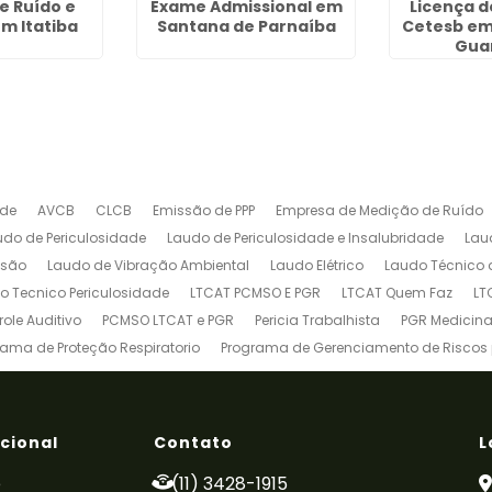
e Ruído e
Exame Admissional em
Licença 
m Itatiba
Santana de Parnaíba
Cetesb em
Gua
ade
AVCB
CLCB
Emissão de PPP
Empresa de Medição de Ruído
udo de Periculosidade
Laudo de Periculosidade e Insalubridade
Lau
ssão
Laudo de Vibração Ambiental
Laudo Elétrico
Laudo Técnico 
o Tecnico Periculosidade
LTCAT PCMSO E PGR
LTCAT Quem Faz
LT
ole Auditivo
PCMSO LTCAT e PGR
Pericia Trabalhista
PGR Medicina
rama de Proteção Respiratorio
Programa de Gerenciamento de Riscos
Treinamento de Brigada de Incêndio
Treinamento de Brigada de Inc
deira Patolada
Treinamento de Espaço Confinado
Treinamento de 
einamento de Talha Elétrica
Treinamento de Trabalho em Altura
Tre
ucional
Contato
L
e
(11) 3428-1915