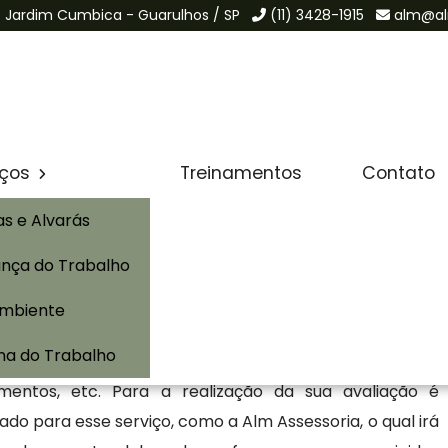
de Jardim Cumbica - Guarulhos / SP
(11) 3428-1915
alm@al
Solicite um Orçamento
osidade em
iços
Treinamentos
Contato
as e Alvarás
nça do Trabalho
em Guarulhos
Ambiente
lhos é um documento obrigatório para empresas que
na do Trabalho
de risco, como, por exemplo, a produtos inflamáveis,
rmamentos, etc. Para a realização da sua avaliação é
ado para esse serviço, como a Alm Assessoria, o qual irá