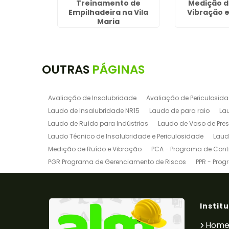
rigada de
Treinamento de
Medição d
Aeroporto
Empilhadeira na Vila
Vibração e
Maria
OUTRAS
PÁGINAS
Avaliação de Insalubridade
Avaliação de Periculosid
Laudo de Insalubridade NR15
Laudo de para raio
La
Laudo de Ruído para Indústrias
Laudo de Vaso de Pre
Laudo Técnico de Insalubridade e Periculosidade
Laud
Medição de Ruído e Vibração
PCA - Programa de Contr
PGR Programa de Gerenciamento de Riscos
PPR - Prog
Programa de Gerenciamento de Riscos para Indústrias
Treinamento de Empilhadeira
Treinamento de Empilha
Treinamento de Ponte Rolante
Treinamento de SEP
Tr
Instit
Pgr
Ltcat
Pgr e Pcmso
Laudo de Insalubridade
Hom