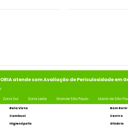
SORIA atende com Avaliação de Periculosidade em G
o
Zona Sul
Zona Leste
Grande São Paulo
Litoral de São Pa
Bela Vista
Bom Retir
Cambuci
Centro
Higienópolis
Glicério