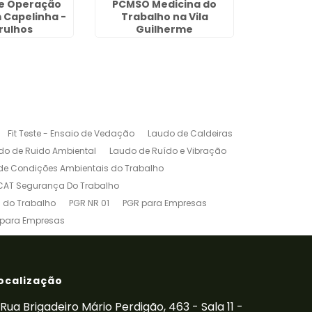
de Operação
PCMSO Medicina do
CLCB e
 Capelinha -
Trabalho na Vila
rulhos
Guilherme
Fit Teste - Ensaio de Vedação
Laudo de Caldeiras
do de Ruido Ambiental
Laudo de Ruído e Vibração
de Condições Ambientais do Trabalho
CAT Segurança Do Trabalho
 do Trabalho
PGR NR 01
PGR para Empresas
 para Empresas
êndio para Empresas
Treinamento de Cipa
NR-10
Treinamento de Paleteira
inamento de Transpaleteira
Vibração Ocupacional
ocalização
Rua Brigadeiro Mário Perdigão, 463 - Sala 11 -