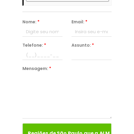
Nome:
*
Email:
*
Telefone:
*
Assunto:
*
Mensagem:
*
Regiões de São Paulo que a ALM