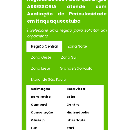
ASSESSORIA atende com
Avaliação de Periculosidade
em Itaquaquecetuba
Selecione uma região para solicitar um
orçamento
Região Central
Zona Norte
Zona Oeste
Zona Sul
Zona Leste
Grande São Paulo
Litoral de São Paulo
Aclimação
Bela Vista
Bom Retiro
Brás
Cambuci
Centro
Consolação
Higienópolis
Glicério
Liberdade
Luz
Pari