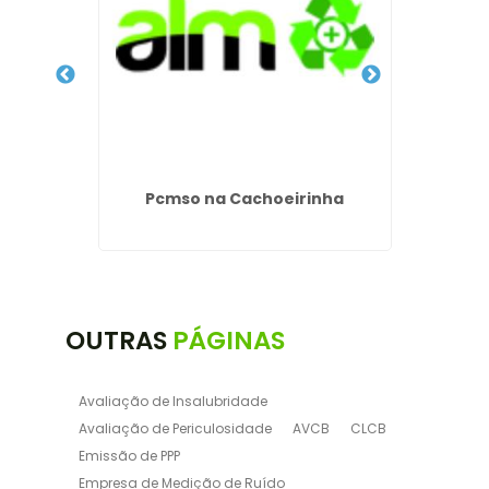
Assis
Pcmso na Cachoeirinha
Gerenc
OUTRAS
PÁGINAS
Avaliação de Insalubridade
Avaliação de Periculosidade
AVCB
CLCB
Emissão de PPP
Empresa de Medição de Ruído