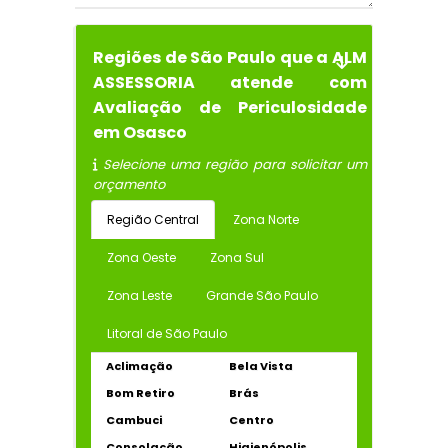
Regiões de São Paulo que a ALM
ASSESSORIA atende com
Avaliação de Periculosidade
em Osasco
Selecione uma região para solicitar um
orçamento
Região Central
Zona Norte
Zona Oeste
Zona Sul
Zona Leste
Grande São Paulo
Litoral de São Paulo
Aclimação
Bela Vista
Bom Retiro
Brás
Cambuci
Centro
Consolação
Higienópolis