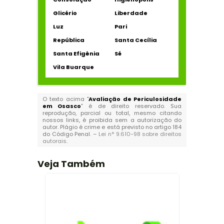
Glicério
Liberdade
Luz
Pari
República
Santa Cecília
Santa Efigênia
Sé
Vila Buarque
O texto acima "
Avaliação de Periculosidade
em Osasco
" é de direito reservado. Sua
reprodução, parcial ou total, mesmo citando
nossos links, é proibida sem a autorização do
autor. Plágio é crime e está previsto no artigo 184
do Código Penal. –
Lei n° 9.610-98 sobre direitos
autorais
.
Veja Também