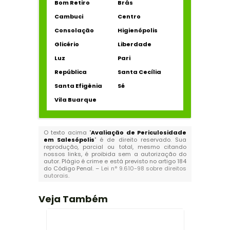
Bom Retiro
Brás
Cambuci
Centro
Consolação
Higienópolis
Glicério
Liberdade
Luz
Pari
República
Santa Cecília
Santa Efigênia
Sé
Vila Buarque
O texto acima "
Avaliação de Periculosidade
em Salesópolis
" é de direito reservado. Sua
reprodução, parcial ou total, mesmo citando
nossos links, é proibida sem a autorização do
autor. Plágio é crime e está previsto no artigo 184
do Código Penal. –
Lei n° 9.610-98 sobre direitos
autorais
.
Veja Também