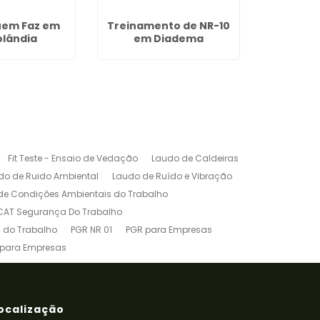
uem Faz em
Treinamento de NR-10
Ltcat
olândia
em Diadema
Fit Teste - Ensaio de Vedação
Laudo de Caldeiras
do de Ruido Ambiental
Laudo de Ruído e Vibração
de Condições Ambientais do Trabalho
CAT Segurança Do Trabalho
 do Trabalho
PGR NR 01
PGR para Empresas
 para Empresas
êndio para Empresas
Treinamento de Cipa
NR-10
Treinamento de Paleteira
inamento de Transpaleteira
Vibração Ocupacional
ocalização