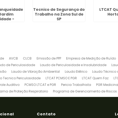
tanqueidade
Tecnico de Segurança do
LTCAT Q
Jardim
Trabalho na Zona Sul de
Hort
idade -
SP
lhos
ade
AVCB
CLCB
Emissão de PPP
Empresa de Medição de Ruído
udo de Periculosidade
Laudo de Periculosidade e Insalubridade
Lau
ssão
Laudo de Vibração Ambiental
Laudo Elétrico
Laudo Técnico 
o Tecnico Periculosidade
LTCAT PCMSO E PGR
LTCAT Quem Faz
LT
ole Auditivo
PCMSO LTCAT e PGR
Pericia Trabalhista
PGR Medicina
rama de Proteção Respiratorio
Programa de Gerenciamento de Riscos
Treinamento de Brigada de Incêndio
Treinamento de Brigada de Inc
deira Patolada
Treinamento de Espaço Confinado
Treinamento de 
einamento de Talha Elétrica
Treinamento de Trabalho em Altura
Tre
ucional
Contato
L