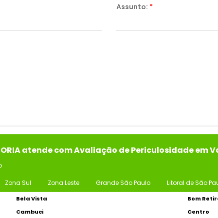
Assunto:
*
SORIA atende com Avaliação de Periculosidade em V
o
Zona Sul
Zona Leste
Grande São Paulo
Litoral de São Pa
Bela Vista
Bom Retir
Cambuci
Centro