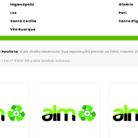
Higienópolis
Glicério
Luz
Pari
Santa Cecília
Santa Efi
Vila Buarque
 Paulista
" é de direito reservado. Sua reprodução, parcial ou total, mesmo c
. –
Lei n° 9.610-98 sobre direitos autorais
.