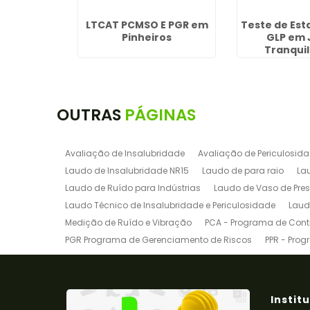
ina do
LTCAT PCMSO E PGR em
Teste de Es
Liberdade
Pinheiros
GLP em 
Tranquil
Guaru
OUTRAS
PÁGINAS
Avaliação de Insalubridade
Avaliação de Periculosid
Laudo de Insalubridade NR15
Laudo de para raio
La
Laudo de Ruído para Indústrias
Laudo de Vaso de Pre
Laudo Técnico de Insalubridade e Periculosidade
Laud
Medição de Ruído e Vibração
PCA - Programa de Contr
PGR Programa de Gerenciamento de Riscos
PPR - Prog
Programa de Gerenciamento de Riscos para Indústrias
Treinamento de Empilhadeira
Treinamento de Empilha
Treinamento de Ponte Rolante
Treinamento de SEP
Tr
Instit
Pgr
Ltcat
Pgr e Pcmso
Laudo de Insalubridade