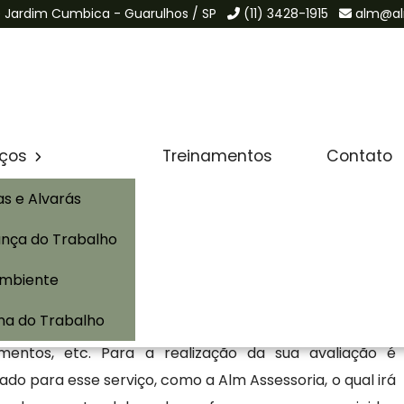
de Jardim Cumbica - Guarulhos / SP
(11) 3428-1915
alm@al
Solicite um Orçamento
osidade em
iços
Treinamentos
Contato
as e Alvarás
nça do Trabalho
m Varzea Paulista
Ambiente
aulista é um documento obrigatório para empresas que
na do Trabalho
de risco, como, por exemplo, a produtos inflamáveis,
rmamentos, etc. Para a realização da sua avaliação é
ado para esse serviço, como a Alm Assessoria, o qual irá