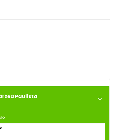
arzea Paulista
ulo
o