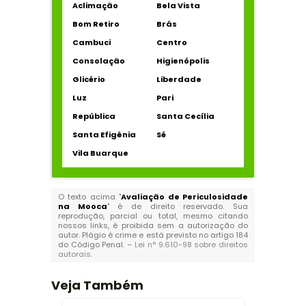
Aclimação
Bela Vista
Bom Retiro
Brás
Cambuci
Centro
Consolação
Higienópolis
Glicério
Liberdade
Luz
Pari
República
Santa Cecília
Santa Efigênia
Sé
Vila Buarque
O texto acima "
Avaliação de Periculosidade
na Mooca
" é de direito reservado. Sua
reprodução, parcial ou total, mesmo citando
nossos links, é proibida sem a autorização do
autor. Plágio é crime e está previsto no artigo 184
do Código Penal. –
Lei n° 9.610-98 sobre direitos
autorais
.
Veja Também