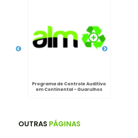
a Barros
Programa de Controle Auditivo
Laud
em Continental - Guarulhos
OUTRAS
PÁGINAS