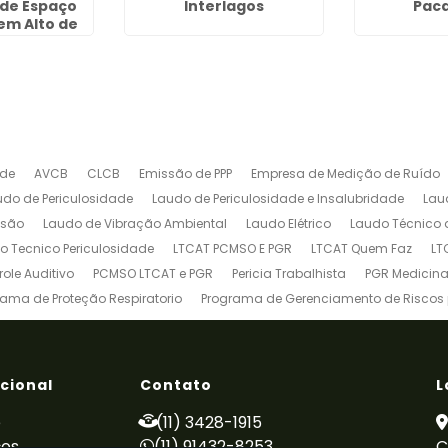
 de Espaço
Interlagos
Pac
em Alto de
iros
ade
AVCB
CLCB
Emissão de PPP
Empresa de Medição de Ruído
udo de Periculosidade
Laudo de Periculosidade e Insalubridade
Lau
ssão
Laudo de Vibração Ambiental
Laudo Elétrico
Laudo Técnico 
o Tecnico Periculosidade
LTCAT PCMSO E PGR
LTCAT Quem Faz
LT
ole Auditivo
PCMSO LTCAT e PGR
Pericia Trabalhista
PGR Medicina
rama de Proteção Respiratorio
Programa de Gerenciamento de Riscos
Treinamento de Brigada de Incêndio
Treinamento de Brigada de Inc
deira Patolada
Treinamento de Espaço Confinado
Treinamento de 
einamento de Talha Elétrica
Treinamento de Trabalho em Altura
Tre
ucional
Contato
L
e
(11) 3428-1915
ços
(11) 91432-8253
C