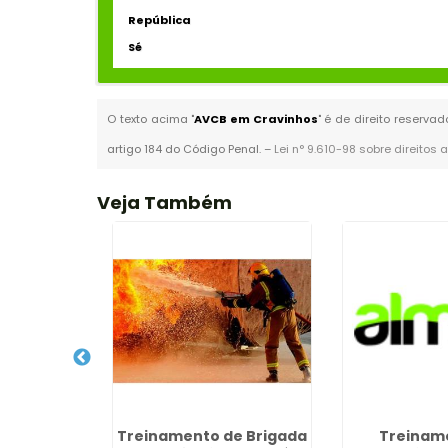
República
Sé
O texto acima "
AVCB em Cravinhos
" é de direito reserva
artigo 184 do Código Penal. –
Lei n° 9.610-98 sobre direitos 
Veja Também
ionais em
Treinamento de Brigada
Treinam