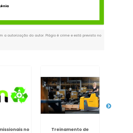
gênia
em a autorização do autor. Plágio é crime e está previsto no
issionais no
Treinamento de
Trei