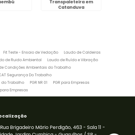
aembú
Transpaleteira em
Supervi
Catanduva
Confin
Fit Teste - Ensaio de Vedação
Laudo de Caldeiras
do de Ruido Ambiental
Laudo de Ruído e Vibração
de Condições Ambientais do Trabalho
CAT Segurança Do Trabalho
 do Trabalho
PGR NR 01
PGR para Empresas
 para Empresas
êndio para Empresas
Treinamento de Cipa
NR-10
Treinamento de Paleteira
inamento de Transpaleteira
Vibração Ocupacional
ocalização
Rua Brigadeiro Mário Perdigão, 463 - Sala 11 -
idade Jardim Cumbica - Guarulhos / SP -