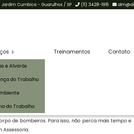
de Jardim Cumbica - Guarulhos / SP
(11) 3428-1915
alm@al
Solicite um Orçamento
iços
Treinamentos
Contato
as e Alvarás
nça do Trabalho
mpresa para realizar o seu AVCB em Cravinhos, pois a
Ambiente
para isso. Contamos com os melhores profissionais da
amento das informações necessárias para o seu AVCB em
na do Trabalho
ivre de toda a burocracia no momento da realização e
corpo de bombeiros. Para isso, não perca mais tempo e
 Assessoria.