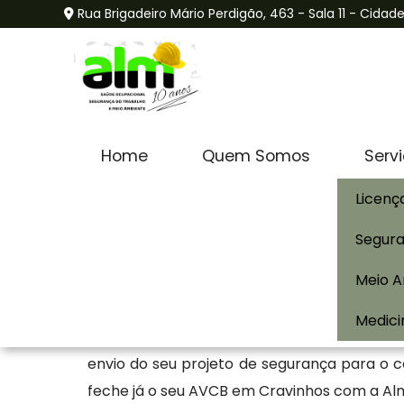
Rua Brigadeiro Mário Perdigão, 463 - Sala 11 - Cida
AVCB em Cravinhos
Home
Quem Somos
Serv
Licenç
Home
»
Informações
»
AVCB em Cravinhos
Segura
Não se preocupe mais em procurar outra e
Meio 
Alm Assessoria, será a sua melhor opção 
área que irão avaliar e realizar o levant
Medici
Cravinhos. Conosco, você poderá se ver l
envio do seu projeto de segurança para o 
feche já o seu AVCB em Cravinhos com a Alm