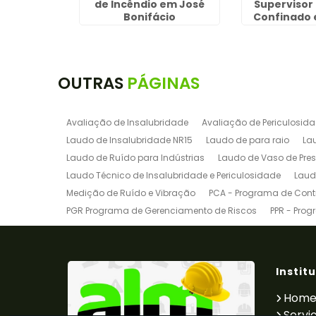
uarulhos
de Incêndio em José
Supervisor
Bonifácio
Confinado 
Pinhe
OUTRAS
PÁGINAS
Avaliação de Insalubridade
Avaliação de Periculosid
Laudo de Insalubridade NR15
Laudo de para raio
La
Laudo de Ruído para Indústrias
Laudo de Vaso de Pre
Laudo Técnico de Insalubridade e Periculosidade
Laud
Medição de Ruído e Vibração
PCA - Programa de Contr
PGR Programa de Gerenciamento de Riscos
PPR - Prog
Programa de Gerenciamento de Riscos para Indústrias
Treinamento de Empilhadeira
Treinamento de Empilha
Treinamento de Ponte Rolante
Treinamento de SEP
Tr
Instit
Pgr
Ltcat
Pgr e Pcmso
Laudo de Insalubridade
Hom
Servi