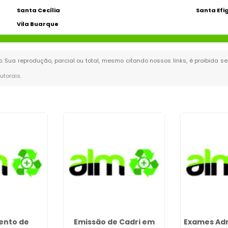
Santa Cecília
Santa Efi
Vila Buarque
do. Sua reprodução, parcial ou total, mesmo citando nossos links, é proibida s
autorais
.
ento de
Emissão de Cadri em
Exames Adm