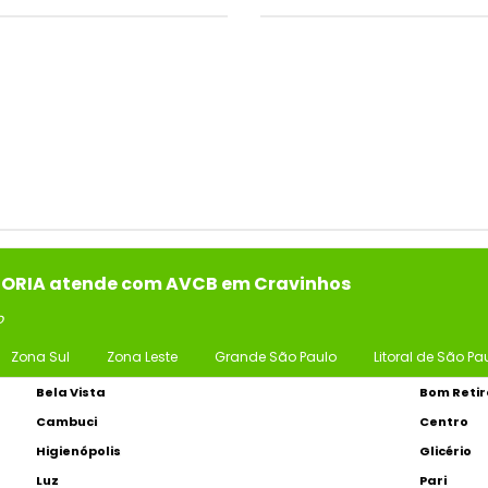
SSORIA atende com AVCB em Cravinhos
o
Zona Sul
Zona Leste
Grande São Paulo
Litoral de São Pa
Bela Vista
Bom Retir
Cambuci
Centro
Higienópolis
Glicério
Luz
Pari