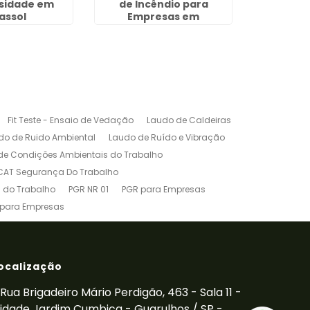
osidade em
de Incêndio para
Ar
assol
Empresas em
Sertãozinho
Fit Teste - Ensaio de Vedação
Laudo de Caldeiras
do de Ruido Ambiental
Laudo de Ruído e Vibração
de Condições Ambientais do Trabalho
CAT Segurança Do Trabalho
 do Trabalho
PGR NR 01
PGR para Empresas
 para Empresas
êndio para Empresas
Treinamento de Cipa
NR-10
Treinamento de Paleteira
inamento de Transpaleteira
Vibração Ocupacional
ocalização
Rua Brigadeiro Mário Perdigão, 463 - Sala 11 -
idade Jardim Cumbica - Guarulhos / SP -