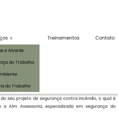
de Jardim Cumbica - Guarulhos / SP
(11) 3428-1915
alm@al
Solicite um Orçamento
iços
Treinamentos
Contato
as e Alvarás
nça do Trabalho
em Garça ou Auto de Vistoria do Corpo de Bombeiros, é
Ambiente
so porque, ele comprova se locais com alto fluxo de
 segurança contra incêndios. Porém, o AVCB em Garça
na do Trabalho
do seu projeto de segurança contra incêndio, o qual é
 a Alm Assessoria, especializada em segurança do