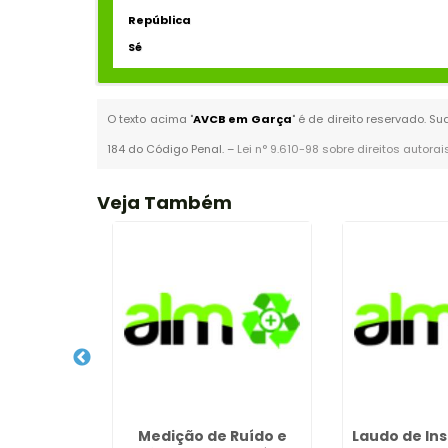
República
Sé
O texto acima "
AVCB em Garça
" é de direito reservado. S
184 do Código Penal. –
Lei n° 9.610-98 sobre direitos autorai
Veja Também
mpresas na
Medição de Ruído e
Laudo de In