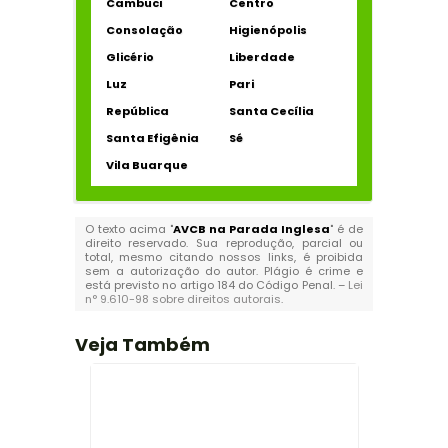
Cambuci
Centro
Consolação
Higienópolis
Glicério
Liberdade
Luz
Pari
República
Santa Cecília
Santa Efigênia
Sé
Vila Buarque
O texto acima "
AVCB na Parada Inglesa
" é de
direito reservado. Sua reprodução, parcial ou
total, mesmo citando nossos links, é proibida
sem a autorização do autor. Plágio é crime e
está previsto no artigo 184 do Código Penal. –
Lei
n° 9.610-98 sobre direitos autorais
.
Veja Também