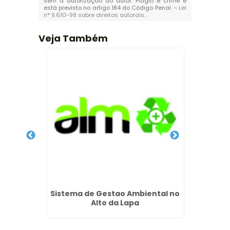
sem a autorização do autor. Plágio é crime e
está previsto no artigo 184 do Código Penal. –
Lei
n° 9.610-98 sobre direitos autorais
.
Veja Também
a
Sistema de Gestao Ambiental no
Laudo 
Alto da Lapa