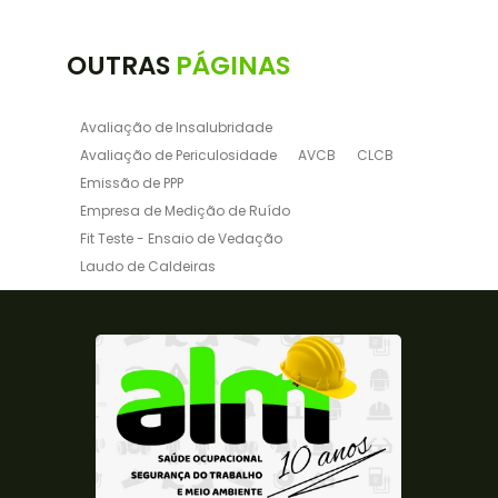
OUTRAS
PÁGINAS
Avaliação de Insalubridade
Avaliação de Periculosidade
AVCB
CLCB
Emissão de PPP
Empresa de Medição de Ruído
Fit Teste - Ensaio de Vedação
Laudo de Caldeiras
Laudo de Insalubridade NR15
Laudo de para raio
Laudo de Periculosidade
Laudo de Periculosidade e Insalubridade
Laudo de Ruido Ambiental
Laudo de Ruído e Vibração
Laudo de Ruído para Indústrias
Laudo de Vaso de Pressão
Laudo de Vibração Ambiental
Laudo Elétrico