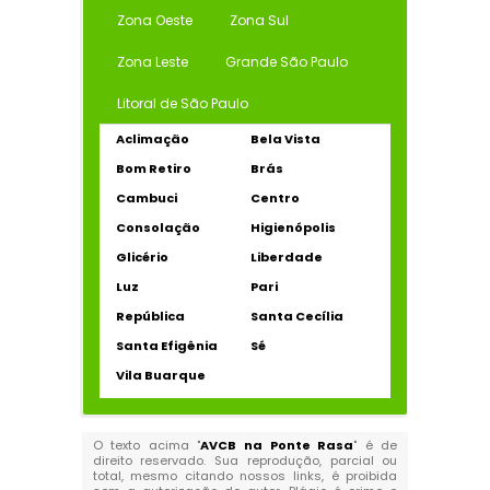
Zona Oeste
Zona Sul
Zona Leste
Grande São Paulo
Litoral de São Paulo
Aclimação
Bela Vista
Bom Retiro
Brás
Cambuci
Centro
Consolação
Higienópolis
Glicério
Liberdade
Luz
Pari
República
Santa Cecília
Santa Efigênia
Sé
Vila Buarque
O texto acima "
AVCB na Ponte Rasa
" é de
direito reservado. Sua reprodução, parcial ou
total, mesmo citando nossos links, é proibida