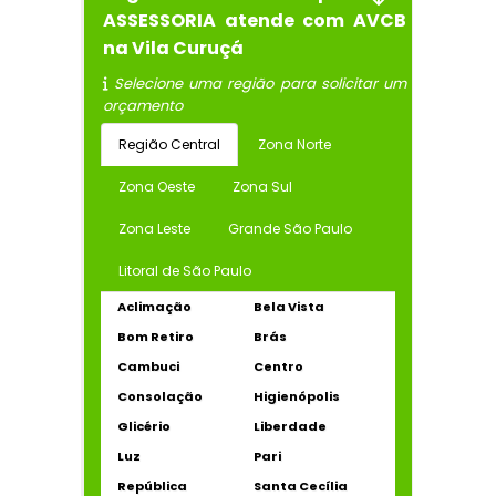
ASSESSORIA atende com AVCB
na Vila Curuçá
Selecione uma região para solicitar um
orçamento
Região Central
Zona Norte
Zona Oeste
Zona Sul
Zona Leste
Grande São Paulo
Litoral de São Paulo
Aclimação
Bela Vista
Bom Retiro
Brás
Cambuci
Centro
Consolação
Higienópolis
Glicério
Liberdade
Luz
Pari
República
Santa Cecília