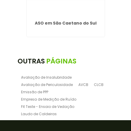
ento
ASO em São Caetano do Sul
Trei
vi
Pa
OUTRAS
PÁGINAS
Avaliação de Insalubridade
Avaliação de Periculosidade
AVCB
CLCB
Emissão de PPP
Empresa de Medição de Ruído
Fit Teste - Ensaio de Vedação
Laudo de Caldeiras
Laudo de Insalubridade NR15
Laudo de para raio
Laudo de Periculosidade