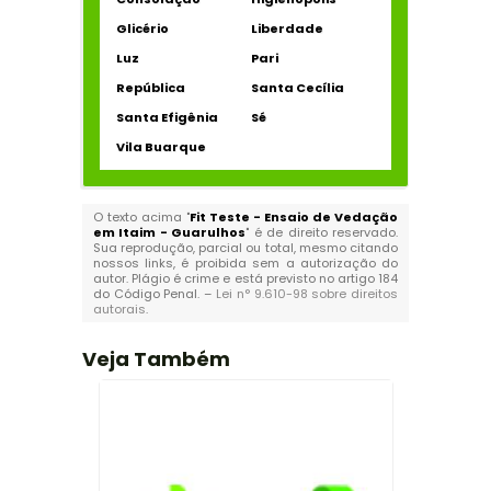
Glicério
Liberdade
Luz
Pari
República
Santa Cecília
Santa Efigênia
Sé
Vila Buarque
O texto acima "
Fit Teste - Ensaio de Vedação
em Itaim - Guarulhos
" é de direito reservado.
Sua reprodução, parcial ou total, mesmo citando
nossos links, é proibida sem a autorização do
autor. Plágio é crime e está previsto no artigo 184
do Código Penal. –
Lei n° 9.610-98 sobre direitos
autorais
.
Veja Também