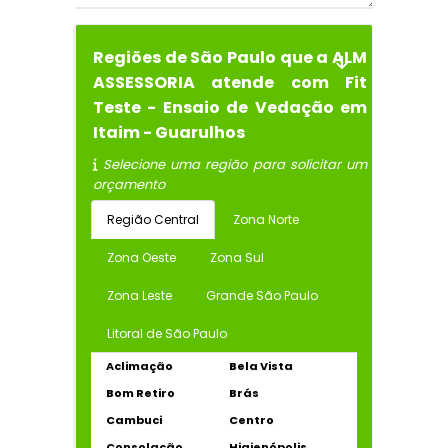
Regiões de São Paulo que a ALM
ASSESSORIA atende com Fit
Teste - Ensaio de Vedação em
Itaim - Guarulhos
Selecione uma região para solicitar um
orçamento
Região Central
Zona Norte
Zona Oeste
Zona Sul
Zona Leste
Grande São Paulo
Litoral de São Paulo
Aclimação
Bela Vista
Bom Retiro
Brás
Cambuci
Centro
Consolação
Higienópolis