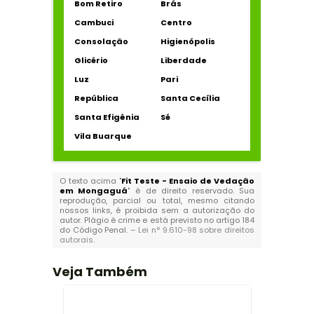
Bom Retiro
Brás
Cambuci
Centro
Consolação
Higienópolis
Glicério
Liberdade
Luz
Pari
República
Santa Cecília
Santa Efigênia
Sé
Vila Buarque
O texto acima "
Fit Teste - Ensaio de Vedação
em Mongaguá
" é de direito reservado. Sua
reprodução, parcial ou total, mesmo citando
nossos links, é proibida sem a autorização do
autor. Plágio é crime e está previsto no artigo 184
do Código Penal. –
Lei n° 9.610-98 sobre direitos
autorais
.
Veja Também