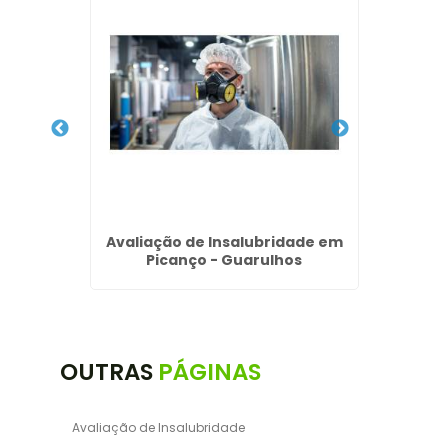
a de
Avaliação de Insalubridade em
Emp
ba
Picanço - Guarulhos
A
OUTRAS
PÁGINAS
Avaliação de Insalubridade