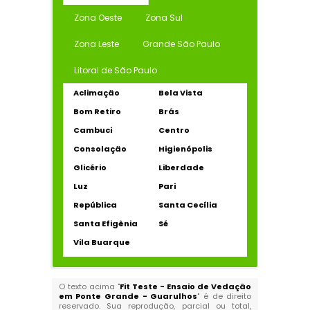
Zona Oeste
Zona Sul
Zona Leste
Grande São Paulo
Litoral de São Paulo
Aclimação
Bela Vista
Bom Retiro
Brás
Cambuci
Centro
Consolação
Higienópolis
Glicério
Liberdade
Luz
Pari
República
Santa Cecília
Santa Efigênia
Sé
Vila Buarque
O texto acima "
Fit Teste - Ensaio de Vedação
em Ponte Grande - Guarulhos
" é de direito
reservado. Sua reprodução, parcial ou total,