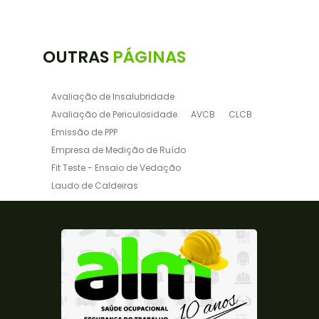
OUTRAS
PÁGINAS
Avaliação de Insalubridade
Avaliação de Periculosidade
AVCB
CLCB
Emissão de PPP
Empresa de Medição de Ruído
Fit Teste - Ensaio de Vedação
Laudo de Caldeiras
Laudo de Insalubridade NR15
Laudo de para raio
Laudo de Periculosidade
Laudo de Periculosidade e Insalubridade
Laudo de Ruido Ambiental
Laudo de Ruído e Vibração
Laudo de Ruído para Indústrias
Laudo de Vaso de Pressão