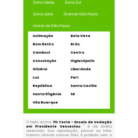
Zona Oeste
Zona Sul
Zona Leste
Grande São Paulo
Litoral de São Paulo
Aclimação
Bela Vista
Bom Retiro
Brás
Cambuci
Centro
Consolação
Higienópolis
Glicério
Liberdade
Luz
Pari
República
Santa Cecília
Santa Efigênia
Sé
Vila Buarque
O texto acima "
Fit Teste - Ensaio de Vedação
em Presidente Venceslau
" é de direito
reservado. Sua reprodução, parcial ou total,
mesmo citando nossos links, é proibida sem a