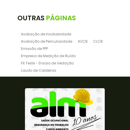
OUTRAS
PÁGINAS
Avaliação de Insalubridade
Avaliação de Periculosidade
AVCB
CLCB
Emissão de PPP
Empresa de Medição de Ruído
Fit Teste - Ensaio de Vedação
Laudo de Caldeiras
Laudo de Insalubridade NR15
Laudo de para raio
Laudo de Periculosidade
Laudo de Periculosidade e Insalubridade
Laudo de Ruido Ambiental
Laudo de Ruído e Vibração
Laudo de Ruído para Indústrias
Laudo de Vaso de Pressão
Laudo de Vibração Ambiental
Laudo Elétrico