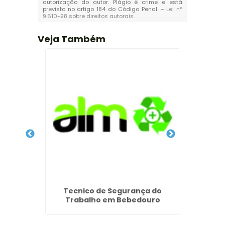
autorização do autor. Plágio é crime e está
previsto no artigo 184 do Código Penal. –
Lei n°
9.610-98 sobre direitos autorais
.
Veja Também
rdizes
Tecnico de Segurança do
Lau
Trabalho em Bebedouro