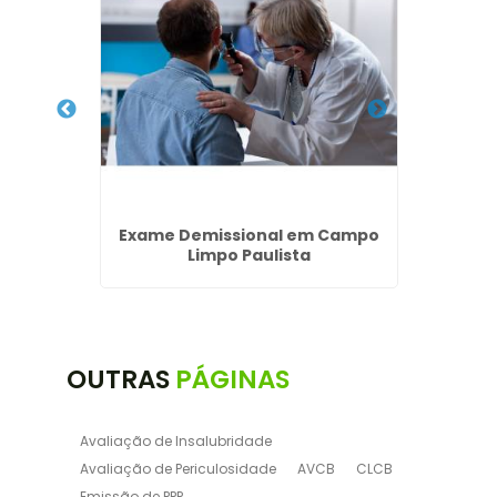
iras
Exame Demissional em Campo
Em
Limpo Paulista
Trab
OUTRAS
PÁGINAS
Avaliação de Insalubridade
Avaliação de Periculosidade
AVCB
CLCB
Emissão de PPP