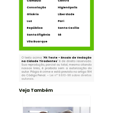
Cambuci
Centro
Consolação
Higienópolis
Glicério
Liberdade
Luz
Pari
República
Santa Cecília
Santa Efigênia
Sé
Vila Buarque
O texto acima "
Fit Teste - Ensaio de Vedação
na Cidade Tiradentes
" é de direito reservado.
Sua reprodução, parcial ou total, mesmo citando
nossos links, é proibida sem a autorização do
autor. Plágio é crime e está previsto no artigo 184
do Código Penal. –
Lei n° 9.610-98 sobre direitos
autorais
.
Veja Também