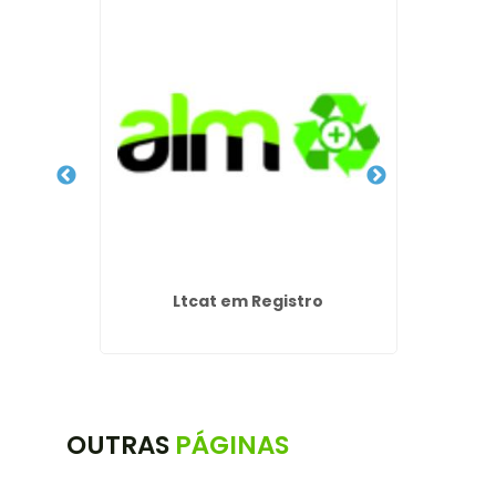
ho em
Ltcat em Registro
Laudo 
arulhos
OUTRAS
PÁGINAS