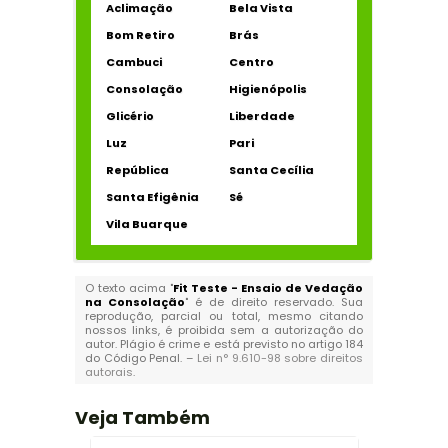
Aclimação
Bela Vista
Bom Retiro
Brás
Cambuci
Centro
Consolação
Higienópolis
Glicério
Liberdade
Luz
Pari
República
Santa Cecília
Santa Efigênia
Sé
Vila Buarque
O texto acima "
Fit Teste - Ensaio de Vedação
na Consolação
" é de direito reservado. Sua
reprodução, parcial ou total, mesmo citando
nossos links, é proibida sem a autorização do
autor. Plágio é crime e está previsto no artigo 184
do Código Penal. –
Lei n° 9.610-98 sobre direitos
autorais
.
Veja Também