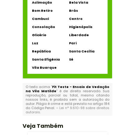
Aclimação
Bela Vista
Bom Retiro
Brás
Cambuci
Centro
Consolação
Higienópolis
Glicério
Liberdade
Luz
Pari
República
Santa Cecília
Santa Efigênia
Sé
Vila Buarque
O texto acima "
Fit Teste - Ensaio de Vedação
na Vila Matilde
" é de direito reservado. Sua
reprodução, parcial ou total, mesmo citando
nossos links, é proibida sem a autorização do
autor. Plágio é crime e está previsto no artigo 184
do Código Penal. –
Lei n° 9.610-98 sobre direitos
autorais
.
Veja Também