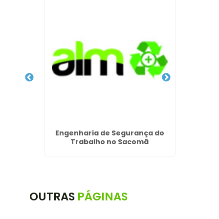
ições
Engenharia de Segurança do
LTCAT 
o em
Trabalho no Sacomã
OUTRAS
PÁGINAS