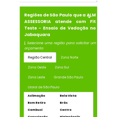
Regiões de São Paulo que a ALM
ASSESSORIA atende com Fit
Teste - Ensaio de Vedação no
Jabaquara
Selecione uma região para solicitar um
orçamento
Região Central
Zona Norte
Zona Oeste
Zona Sul
Zona Leste
Grande São Paulo
Litoral de São Paulo
Aclimação
Bela Vista
Bom Retiro
Brás
Cambuci
Centro
Consolação
Higienópolis