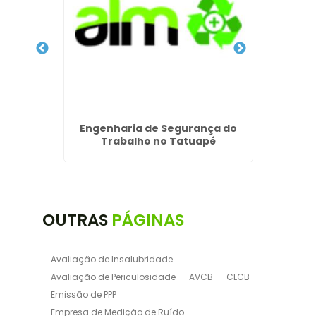
GLP em
Engenharia de Segurança do
Progr
Trabalho no Tatuapé
e
OUTRAS
PÁGINAS
Avaliação de Insalubridade
Avaliação de Periculosidade
AVCB
CLCB
Emissão de PPP
Empresa de Medição de Ruído