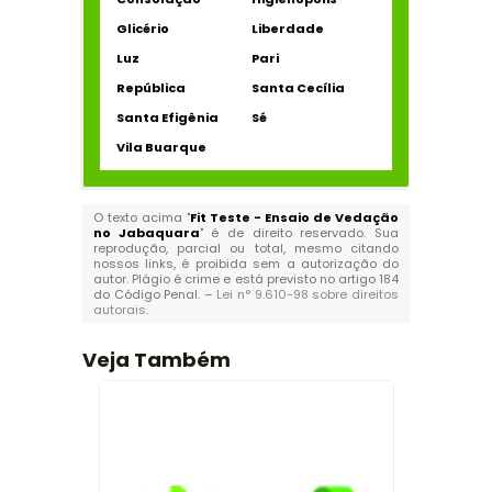
Glicério
Liberdade
Luz
Pari
República
Santa Cecília
Santa Efigênia
Sé
Vila Buarque
O texto acima "
Fit Teste - Ensaio de Vedação
no Jabaquara
" é de direito reservado. Sua
reprodução, parcial ou total, mesmo citando
nossos links, é proibida sem a autorização do
autor. Plágio é crime e está previsto no artigo 184
do Código Penal. –
Lei n° 9.610-98 sobre direitos
autorais
.
Veja Também