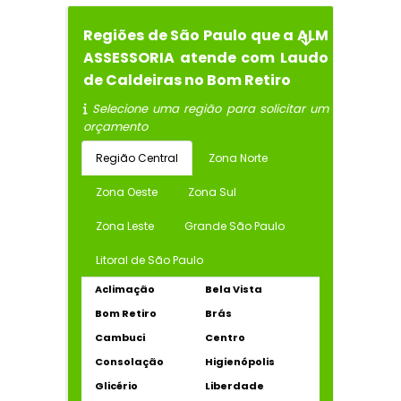
Regiões de São Paulo que a ALM
ASSESSORIA atende com Laudo
de Caldeiras no Bom Retiro
Selecione uma região para solicitar um
orçamento
Região Central
Zona Norte
Zona Oeste
Zona Sul
Zona Leste
Grande São Paulo
Litoral de São Paulo
Aclimação
Bela Vista
Bom Retiro
Brás
Cambuci
Centro
Consolação
Higienópolis
Glicério
Liberdade