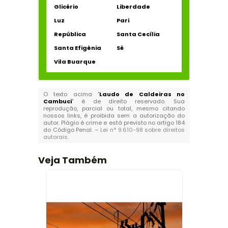
Glicério
Liberdade
Luz
Pari
República
Santa Cecília
Santa Efigênia
Sé
Vila Buarque
O texto acima "
Laudo de Caldeiras no
Cambuci
" é de direito reservado. Sua
reprodução, parcial ou total, mesmo citando
nossos links, é proibida sem a autorização do
autor. Plágio é crime e está previsto no artigo 184
do Código Penal. –
Lei n° 9.610-98 sobre direitos
autorais
.
Veja Também