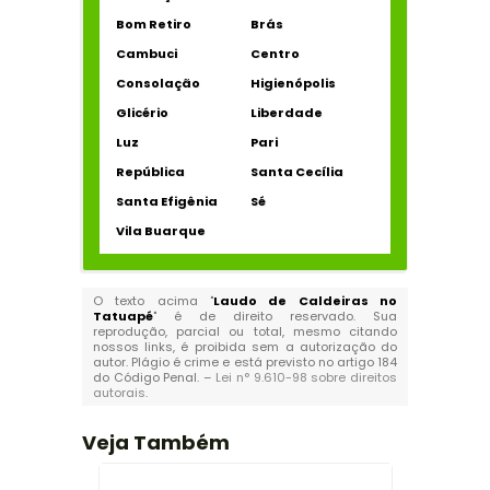
Bom Retiro
Brás
Cambuci
Centro
Consolação
Higienópolis
Glicério
Liberdade
Luz
Pari
República
Santa Cecília
Santa Efigênia
Sé
Vila Buarque
O texto acima "
Laudo de Caldeiras no
Tatuapé
" é de direito reservado. Sua
reprodução, parcial ou total, mesmo citando
nossos links, é proibida sem a autorização do
autor. Plágio é crime e está previsto no artigo 184
do Código Penal. –
Lei n° 9.610-98 sobre direitos
autorais
.
Veja Também