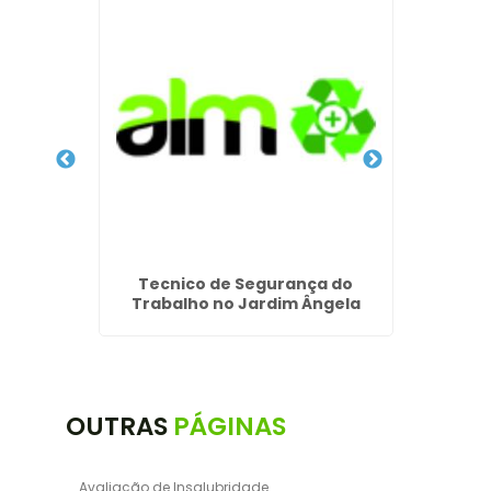
ção na
Tecnico de Segurança do
P
Trabalho no Jardim Ângela
OUTRAS
PÁGINAS
Avaliação de Insalubridade