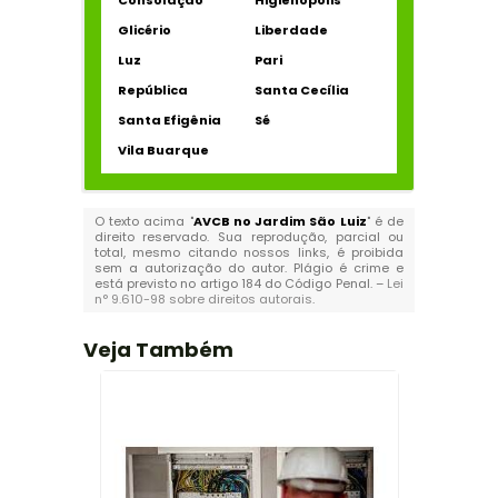
Consolação
Higienópolis
Glicério
Liberdade
Luz
Pari
República
Santa Cecília
Santa Efigênia
Sé
Vila Buarque
O texto acima "
AVCB no Jardim São Luiz
" é de
direito reservado. Sua reprodução, parcial ou
total, mesmo citando nossos links, é proibida
sem a autorização do autor. Plágio é crime e
está previsto no artigo 184 do Código Penal. –
Lei
n° 9.610-98 sobre direitos autorais
.
Veja Também