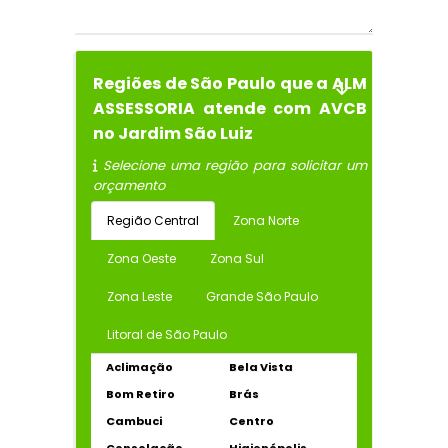
Regiões de São Paulo que a ALM
ASSESSORIA atende com AVCB
no Jardim São Luiz
Selecione uma região para solicitar um
orçamento
Região Central
Zona Norte
Zona Oeste
Zona Sul
Zona Leste
Grande São Paulo
Litoral de São Paulo
Aclimação
Bela Vista
Bom Retiro
Brás
Cambuci
Centro